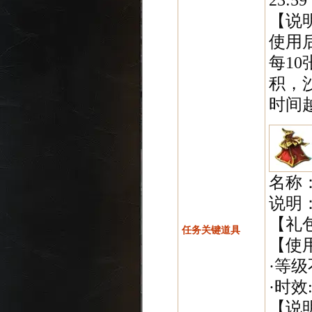
【说
使用
每1
积，
时间
名称
说明
【礼
任务关键道具
【使
·等级
·时效:
【说