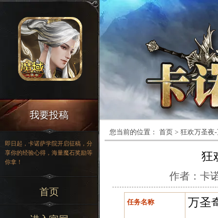
我要投稿
您当前的位置：
首页
>
狂欢万圣夜
即日起，卡诺萨学院开启征稿，分
享你的经验心得，海量魔石奖励等
狂
你拿！
作者：
卡
首页
万圣
任务名称