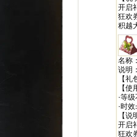
开启
狂欢
积越
名称
说明
【礼
【使
·等级
·时效:
【说
开启礼
狂欢