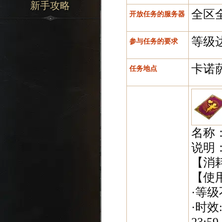
新手攻略
全区
开放任务的服务器
等级达
参与任务的要求
卡诺
任务地点
名称
说明
【消
【使
·等级
·时效:
23:59