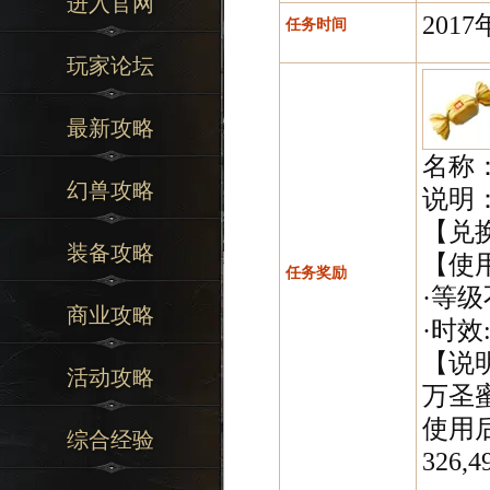
进入官网
2017
任务时间
玩家论坛
最新攻略
名称
幻兽攻略
说明
【兑
装备攻略
【使
任务奖励
·等级
商业攻略
·时效:
【说
活动攻略
万圣
使用
综合经验
326