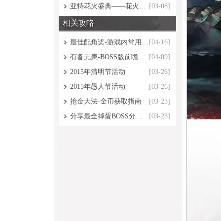
亚特花火盛典——花火之境攻略
[03-08]
相关攻略
最佳配角奖-游戏内常用NPC介绍
[04-16]
有备无患-BOSS版前瞻先行，大有赚头
[04-09]
2015年清明节活动
[03-26]
2015年愚人节活动
[03-26]
抢金大法-金币获取指南
[03-23]
分享最全掉蛋BOSS分布点
[03-23]