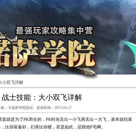
大小双飞详解
战士技能：大小双飞详解
作者：
卡诺萨学院院长
发布时间：
2015-04-17
直就是为了PK而生的，PK时先丢出一小飞再丢出一大飞，基本就结束
多，比你装备好，幻兽比你硬，若是如此，还跟他P毛啊。