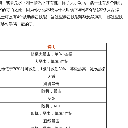
，或者是水平相当情况下才有趣。除了大小双飞，战士还有多个随机
K的可怕之处，因为你永远不晓得什么时候正与你PK的这家伙人品爆
战士可是有4个被动暴击技能，当这些暴击技能等级比较高时，那这些技
真够对手喝一壶的了。
说明
超级大暴击，单体8连招
大暴击，单体6连招
生命低于30%时可减伤，1级时减伤50%，等级越高，减伤越多
闪避
跳劈暴击
随机，暴击
AOE
随机，AOE
随机，暴击，单体4连招
直线暴击