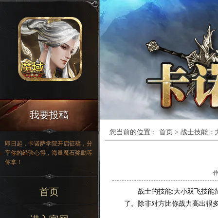
我要投稿
您当前的位置：
首页
>
战士技能：
即日起，卡诺萨学院开启征稿，分
享你的经验心得，海量魔石奖励等
你拿！
首页
战士的技能:大小双飞技能简
了。除非对方比你战力高出很