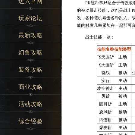
进入官网
PK这种事只适合于倚强凌弱
的被动暴击技能，这也是战士P
玩家论坛
发，各种随机暴击各种乱入。
能的触发几率累加在一起那可
最新攻略
战士技能一览：
技能名称
技能类型
幻兽攻略
飞天连斩
主动
飞天连斩
主动
装备攻略
奋战
被动
疾行
主动
商业攻略
凌空神击
主动
风斩
被动
活动攻略
圆月斩
主动
旋风斩
被动
四连斩
被动
综合经验
爆炎斩
主动