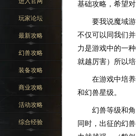
进入官网
基础攻略，希望对
玩家论坛
要我说魔域游戏
不仅可以同我们并
最新攻略
力是游戏中的一种
幻兽攻略
就越厉害）所以培
装备攻略
在游戏中培养幻
商业攻略
和幻兽星级。
活动攻略
幻兽等级和角色
综合经验
同时，出征的幻兽