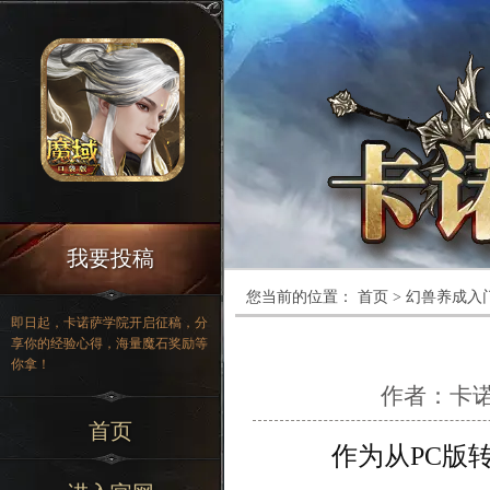
我要投稿
您当前的位置：
首页
>
幻兽养成入
即日起，卡诺萨学院开启征稿，分
享你的经验心得，海量魔石奖励等
你拿！
作者：
卡
首页
作为从PC版转