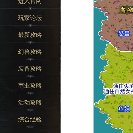
进入官网
玩家论坛
最新攻略
幻兽攻略
装备攻略
商业攻略
活动攻略
综合经验