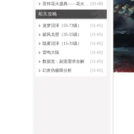
亚特花火盛典——花火之境攻略
[03-08]
相关攻略
迷梦沼泽（55-73级）
[11-05]
砺风戈壁（35-55级）
[11-05]
隐雾沼泽（15-35级）
[11-05]
雷鸣大陆
[11-05]
数据党：副宠需求全解
[11-05]
幻兽伪极限分析
[11-05]