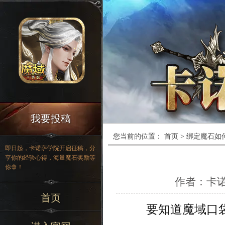
我要投稿
您当前的位置：
首页
>
绑定魔石如
即日起，卡诺萨学院开启征稿，分
享你的经验心得，海量魔石奖励等
你拿！
作者：
卡
首页
要知道魔域口袋